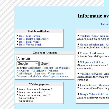
Informatie ov
-
Turkije
Hotels in Altinkum
Hotel Club Tarhan
YouTube Video - Altink
Hotel Didim Beach Resort
Zoek en bekijk video films o
Hotel Palm Wings
Hotel Venosa Beach
Google afbeeldingen - A
Zoek naar foto's van Altinku
Zoek naar Altinkum
Zoover.nl - Altinkum
Vakantie beoordelingen en r
Wikipedia - Altinkum
Algemene informatie over Alt
Zoektips:
Weerbericht
-
Webcam
-
Zonvakantie
-
encyclopedie.
Het weer in
-
All inclusive
-
Vakantie
-
Aanbiedingen
-
Excursies
-
Vliegvakantie
-
Vakantie Reiswijzer - Alt
Bezienswaardigheden
-
Goedkope last minute
-
Reisverhalen door reizigers
campings
Website gegevens
Picture Search - Altinkum
Zoek naar afbeeldingen en f
Aantal foto's van
Altinkum
: 1
Aantal accomodaties: 7
Google Video - Altinkum
Aantal accomodatie links: 7
Zoek en geniet van video fil
- Via Corendon: 4
- Via Suntip: 3