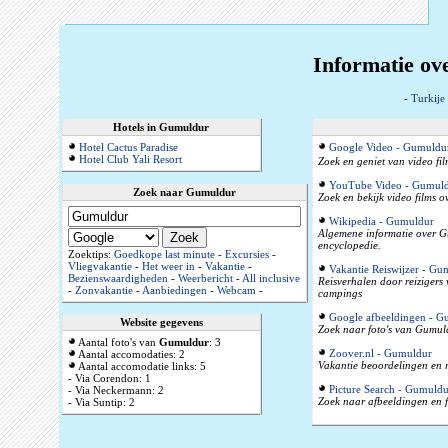
Informatie ov
-
Turkije
Hotels in Gumuldur
Hotel Cactus Paradise
Google Video - Gumuldu
Hotel Club Yali Resort
Zoek en geniet van video fi
YouTube Video - Gumul
Zoek naar Gumuldur
Zoek en bekijk video films 
Wikipedia - Gumuldur
Algemene informatie over Gu
encyclopedie.
Zoektips:
Goedkope last minute
-
Excursies
-
Vliegvakantie
-
Het weer in
-
Vakantie
-
Vakantie Reiswijzer - Gu
Bezienswaardigheden
-
Weerbericht
-
All inclusive
Reisverhalen door reizigers
-
Zonvakantie
-
Aanbiedingen
-
Webcam
-
campings
Google afbeeldingen - G
Website gegevens
Zoek naar foto's van Gumuld
Aantal foto's van
Gumuldur
: 3
Zoover.nl - Gumuldur
Aantal accomodaties: 2
Vakantie beoordelingen en r
Aantal accomodatie links: 5
- Via Corendon: 1
Picture Search - Gumuldu
- Via Neckermann: 2
Zoek naar afbeeldingen en 
- Via Suntip: 2