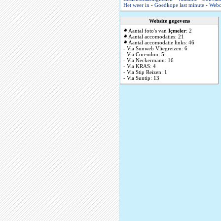
Het weer in
-
Goedkope last minute
-
Web
Website gegevens
Aantal foto's van
Içmeler
: 2
Aantal accomodaties: 21
Aantal accomodatie links: 46
- Via Sunweb Vliegreizen: 6
- Via Corendon: 5
- Via Neckermann: 16
- Via KRAS: 4
- Via Stip Reizen: 1
- Via Suntip: 13