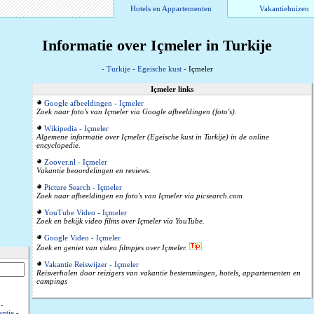
Hotels en Appartementen
Vakantiehuizen
Informatie over Içmeler in Turkije
-
Turkije
-
Egeische kust
- Içmeler
Içmeler links
Google afbeeldingen - Içmeler
Zoek naar foto's van Içmeler via Google afbeeldingen (foto's).
Wikipedia - Içmeler
Algemene informatie over Içmeler (Egeische kust in Turkije) in de online
encyclopedie.
Zoover.nl - Içmeler
Vakantie beoordelingen en reviews.
Picture Search - Içmeler
Zoek naar afbeeldingen en foto's van Içmeler via picsearch.com
YouTube Video - Içmeler
Zoek en bekijk video films over Içmeler via YouTube.
Google Video - Içmeler
Zoek en geniet van video filmpjes over Içmeler.
Vakantie Reiswijzer - Içmeler
Reisverhalen door reizigers van vakantie bestemmingen, hotels, appartementen en
campings
-
ntie
-