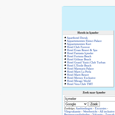
Hotels in Içmeler
Aparthotel Doruk
Appartementen Ekinci Palace
Appartementen Kurt
Hotel Club Forever
Hotel Ersan Resort & Spa
Hotel Fantasia Içmeler
Hotel Fortuna Beach
Hotel Gölmar Beach
Hotel Grand Yazici Club Turban
Hotel L'Etoile Beach
Hotel Marmaris Palace
Hotel Marti La Perla
Hotel Marti Resort
Hotel Mersoy Exclusive
Hotel Mirage World
Hotel Vera Club TMT
Zoek naar Içmeler
Zoektips:
Aanbiedingen
-
Excursies
-
Vliegvakantie
-
Weerbericht
-
All inclusive
Bezienswaardigheden
-
Vakantie
-
Zonvaka