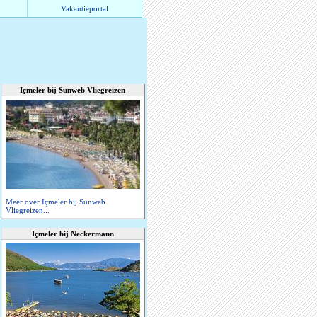
Vakantieportal
Içmeler bij Sunweb Vliegreizen
Meer over Içmeler bij Sunweb
Vliegreizen...
Içmeler bij Neckermann