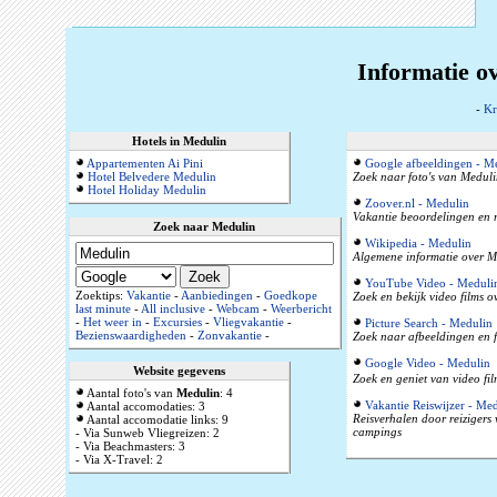
Informatie o
-
Kr
Hotels in Medulin
Appartementen Ai Pini
Google afbeeldingen - M
Hotel Belvedere Medulin
Zoek naar foto's van Meduli
Hotel Holiday Medulin
Zoover.nl - Medulin
Vakantie beoordelingen en r
Zoek naar Medulin
Wikipedia - Medulin
Algemene informatie over Med
YouTube Video - Meduli
Zoektips:
Vakantie
-
Aanbiedingen
-
Goedkope
Zoek en bekijk video films 
last minute
-
All inclusive
-
Webcam
-
Weerbericht
-
Het weer in
-
Excursies
-
Vliegvakantie
-
Picture Search - Medulin
Bezienswaardigheden
-
Zonvakantie
-
Zoek naar afbeeldingen en f
Google Video - Medulin
Website gegevens
Zoek en geniet van video fi
Aantal foto's van
Medulin
: 4
Vakantie Reiswijzer - Me
Aantal accomodaties: 3
Reisverhalen door reizigers
Aantal accomodatie links: 9
campings
- Via Sunweb Vliegreizen: 2
- Via Beachmasters: 3
- Via X-Travel: 2