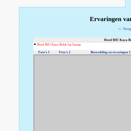
Ervaringen va
<-- Terug
Hotel RIU Kaya Bel
Hotel RIU Kaya Belek bij Suntip
Foto's 1
Foto's 2
Beoordeling en ervaringen 1