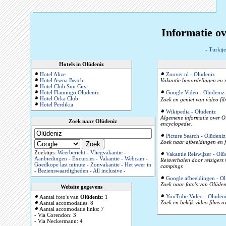
Informatie ov
-
Turkije
Hotels in Olüdeniz
Hotel Alize
Zoover.nl - Olüdeniz
Hotel Asena Beach
Vakantie beoordelingen en r
Hotel Club Sun City
Hotel Flamingo Olüdeniz
Google Video - Olüdeniz
Hotel Orka Club
Zoek en geniet van video fil
Hotel Perdikia
Wikipedia - Olüdeniz
Algemene informatie over Olü
Zoek naar Olüdeniz
encyclopedie.
Picture Search - Olüdeniz
Zoek naar afbeeldingen en f
Zoektips:
Weerbericht
-
Vliegvakantie
-
Vakantie Reiswijzer - Olü
Aanbiedingen
-
Excursies
-
Vakantie
-
Webcam
-
Reisverhalen door reizigers
Goedkope last minute
-
Zonvakantie
-
Het weer in
campings
-
Bezienswaardigheden
-
All inclusive
-
Google afbeeldingen - Ol
Zoek naar foto's van Olüdeni
Website gegevens
YouTube Video - Olüden
Aantal foto's van
Olüdeniz
: 1
Zoek en bekijk video films o
Aantal accomodaties: 8
Aantal accomodatie links: 7
- Via Corendon: 3
- Via Neckermann: 4