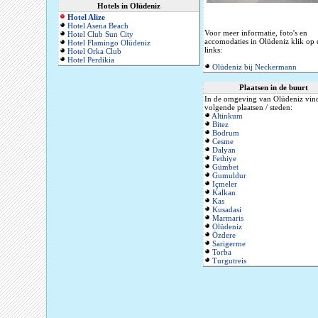
Hotels in Olüdeniz
Hotel Alize
Hotel Asena Beach
Voor meer informatie, foto's en
Hotel Club Sun City
accomodaties in Olüdeniz klik op 
Hotel Flamingo Olüdeniz
links:
Hotel Orka Club
Hotel Perdikia
Olüdeniz bij Neckermann
Plaatsen in de buurt
In de omgeving van Olüdeniz vind
volgende plaatsen / steden:
Altinkum
Bitez
Bodrum
Cesme
Dalyan
Fethiye
Gümbet
Gumuldur
Içmeler
Kalkan
Kas
Kusadasi
Marmaris
Olüdeniz
Özdere
Sarigerme
Torba
Turgutreis