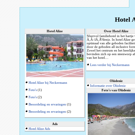
Hotel A
Hotel Alize
Over Hotel Alize
Sfeervol familiehotel in het hartje
Ä‚Â–lÄ‚Åºdeniz. In hotel Alize ge
optimaal van alle geboden facilitei
door de geboden all inclusive for
Zowel het centrum en het heerlijke
bevinden zich op een steenworp a
van het hotel....
Lees verder bij Neckermann
Olüdeniz
Hotel Alize bij Neckermann
Informatie over Olüdeniz
Foto's
(1)
Foto's van Olüdeniz
Foto's
(2)
Beoordeling en ervaringen
(1)
Beoordeling en ervaringen
(2)
Ads
Hotel Alize Ads