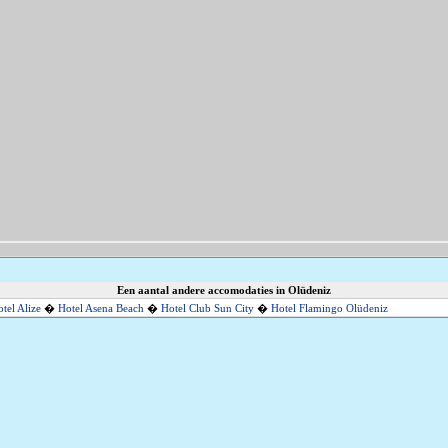
Een aantal andere accomodaties in Olüdeniz
tel Alize
�
Hotel Asena Beach
�
Hotel Club Sun City
�
Hotel Flamingo Olüdeniz