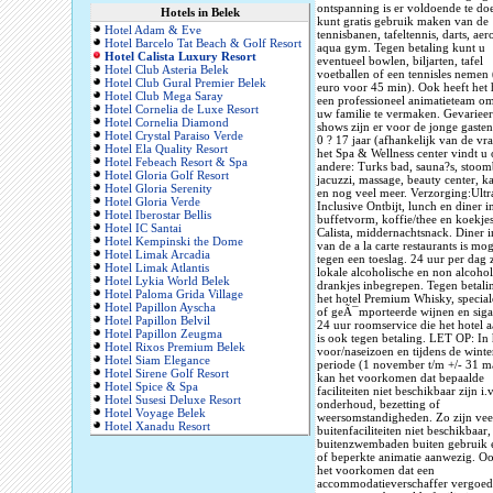
ontspanning is er voldoende te do
Hotels in Belek
kunt gratis gebruik maken van de
Hotel Adam & Eve
tennisbanen, tafeltennis, darts, aer
Hotel Barcelo Tat Beach & Golf Resort
aqua gym. Tegen betaling kunt u
Hotel Calista Luxury Resort
eventueel bowlen, biljarten, tafel
Hotel Club Asteria Belek
voetballen of een tennisles nemen
Hotel Club Gural Premier Belek
euro voor 45 min). Ook heeft het 
Hotel Club Mega Saray
een professioneel animatieteam o
Hotel Cornelia de Luxe Resort
uw familie te vermaken. Gevariee
Hotel Cornelia Diamond
shows zijn er voor de jonge gasten
Hotel Crystal Paraiso Verde
0 ? 17 jaar (afhankelijk van de vra
Hotel Ela Quality Resort
het Spa & Wellness center vindt u
Hotel Febeach Resort & Spa
andere: Turks bad, sauna?s, stoom
Hotel Gloria Golf Resort
jacuzzi, massage, beauty center, k
Hotel Gloria Serenity
en nog veel meer. Verzorging:Ultr
Hotel Gloria Verde
Inclusive Ontbijt, lunch en diner i
Hotel Iberostar Bellis
buffetvorm, koffie/thee en koekjes
Hotel IC Santai
Calista, middernachtsnack. Diner i
Hotel Kempinski the Dome
van de a la carte restaurants is mog
Hotel Limak Arcadia
tegen een toeslag. 24 uur per dag 
Hotel Limak Atlantis
lokale alcoholische en non alcohol
Hotel Lykia World Belek
drankjes inbegrepen. Tegen betali
Hotel Paloma Grida Village
het hotel Premium Whisky, special
Hotel Papillon Ayscha
of geÃ¯mporteerde wijnen en siga
Hotel Papillon Belvil
24 uur roomservice die het hotel 
Hotel Papillon Zeugma
is ook tegen betaling. LET OP: In 
Hotel Rixos Premium Belek
voor/naseizoen en tijdens de winte
Hotel Siam Elegance
periode (1 november t/m +/- 31 m
Hotel Sirene Golf Resort
kan het voorkomen dat bepaalde
Hotel Spice & Spa
faciliteiten niet beschikbaar zijn i.
Hotel Susesi Deluxe Resort
onderhoud, bezetting of
Hotel Voyage Belek
weersomstandigheden. Zo zijn vee
Hotel Xanadu Resort
buitenfaciliteiten niet beschikbaar,
buitenzwembaden buiten gebruik 
of beperkte animatie aanwezig. O
het voorkomen dat een
accommodatieverschaffer vergoed