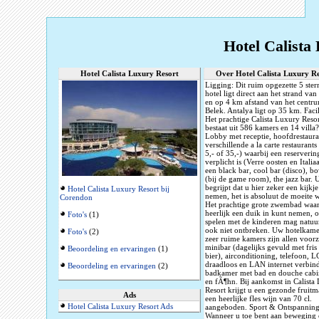
Hotel Calista
Hotel Calista Luxury Resort
Over Hotel Calista Luxury Re
Ligging: Dit ruim opgezette 5 ster
hotel ligt direct aan het strand van
en op 4 km afstand van het centr
Belek. Antalya ligt op 35 km. Facil
Het prachtige Calista Luxury Reso
bestaat uit 586 kamers en 14 villa?
Lobby met receptie, hoofdrestaura
verschillende a la carte restaurants
5,- of 35,-) waarbij een reserverin
verplicht is (Verre oosten en Italia
een black bar, cool bar (disco), b
(bij de game room), the jazz bar. 
begrijpt dat u hier zeker een kijkj
Hotel Calista Luxury Resort bij
nemen, het is absoluut de moeite 
Corendon
Het prachtige grote zwembad waar
heerlijk een duik in kunt nemen, 
Foto's
(1)
spelen met de kinderen mag natuur
ook niet ontbreken. Uw hotelkame
Foto's
(2)
zeer ruime kamers zijn allen voor
minibar (dagelijks gevuld met fris
Beoordeling en ervaringen
(1)
bier), airconditioning, telefoon, L
draadloos en LAN internet verbin
Beoordeling en ervaringen
(2)
badkamer met bad en douche cabi
en fÃ¶hn. Bij aankomst in Calista
Resort krijgt u een gezonde fruit
Ads
een heerlijke fles wijn van 70 cl.
Hotel Calista Luxury Resort Ads
aangeboden. Sport & Ontspanning
Wanneer u toe bent aan beweging 