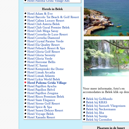
Hotel Paloma Grida Village Ads
Hotels in Belek
Hotel Adam & Eve
Hotel Barcelo Tat Beach & Golf Resort
Hotel Calista Luxury Resort
Hotel Club Asteria Belek
Hotel Club Gural Premier Belek
Hotel Club Mega Saray
Hotel Cornelia de Luxe Resort
Hotel Cornelia Diamond
Hotel Crystal Paraiso Verde
Hotel Ela Quality Resort
Hotel Febeach Resort & Spa
Hotel Gloria Golf Resort
Hotel Gloria Serenity
Hotel Gloria Verde
Hotel Iberostar Bellis
Hotel IC Santai
Hotel Kempinski the Dome
Hotel Limak Arcadia
Hotel Limak Atlantis
Hotel Lykia World Belek
Hotel Paloma Grida Village
Hotel Papillon Ayscha
Voor meer informatie, foto's en
Hotel Papillon Belvil
accomodaties in Belek klik op deze
Hotel Papillon Zeugma
Hotel Rixos Premium Belek
Belek bij GoMundo
Hotel Siam Elegance
Belek bij KRAS
Hotel Sirene Golf Resort
Belek bij Sunweb Vliegreizen
Hotel Spice & Spa
Belek bij Neckermann
Hotel Susesi Deluxe Resort
Belek bij Jiba
Hotel Voyage Belek
Belek bij Suntip
Hotel Xanadu Resort
Belek bij Corendon
Plaatsen in de buurt