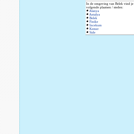
In de omgeving van Belek vind je
volgende plaatsen / steden:
Alanya
Antalya
Belek
Finike
Incekum
Kemer
Side