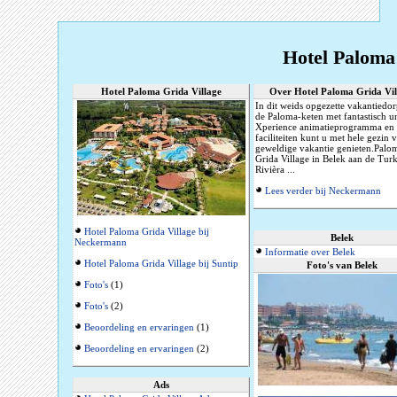
Hotel Paloma 
Hotel Paloma Grida Village
Over Hotel Paloma Grida Vil
In dit weids opgezette vakantiedo
de Paloma-keten met fantastisch u
Xperience animatieprogramma en 
faciliteiten kunt u met hele gezin 
geweldige vakantie genieten.Palo
Grida Village in Belek aan de Tur
Rivièra ...
Lees verder bij Neckermann
Hotel Paloma Grida Village bij
Belek
Neckermann
Informatie over Belek
Hotel Paloma Grida Village bij Suntip
Foto's van Belek
Foto's
(1)
Foto's
(2)
Beoordeling en ervaringen
(1)
Beoordeling en ervaringen
(2)
Ads