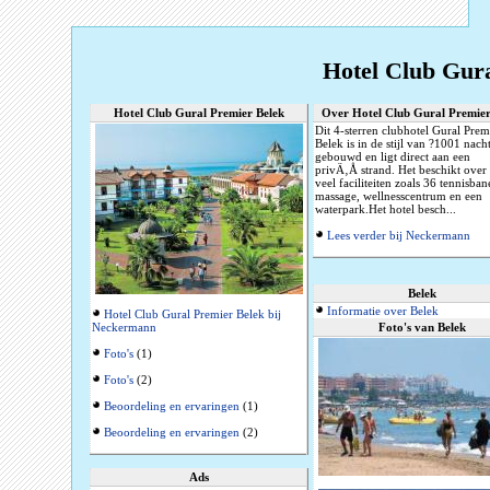
Hotel Club Gura
Hotel Club Gural Premier Belek
Over Hotel Club Gural Premier
Dit 4-sterren clubhotel Gural Prem
Belek is in de stijl van ?1001 nach
gebouwd en ligt direct aan een
privÄ‚Å strand. Het beschikt over
veel faciliteiten zoals 36 tennisban
massage, wellnesscentrum en een
waterpark.Het hotel besch...
Lees verder bij Neckermann
Belek
Informatie over Belek
Hotel Club Gural Premier Belek bij
Neckermann
Foto's van Belek
Foto's
(1)
Foto's
(2)
Beoordeling en ervaringen
(1)
Beoordeling en ervaringen
(2)
Ads