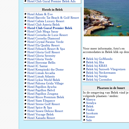
Hotel Club Gural Premier Belek Ads
Hotels in Belek
Hotel Adam & Eve
Hotel Barcelo Tat Beach & Golf Resort
Hotel Calista Luxury Resort
Hotel Club Asteria Belek
Hotel Club Gural Premier Belek
Hotel Club Mega Saray
Hotel Cornelia de Luxe Resort
Hotel Cornelia Diamond
Hotel Crystal Paraiso Verde
Hotel Ela Quality Resort
Voor meer informatie, foto's en
Hotel Febeach Resort & Spa
accomodaties in Belek klik op deze
Hotel Gloria Golf Resort
Hotel Gloria Serenity
Belek bij GoMundo
Hotel Gloria Verde
Belek bij Jiba
Hotel Iberostar Bellis
Belek bij KRAS
Hotel IC Santai
Belek bij Sunweb Vliegreizen
Hotel Kempinski the Dome
Belek bij Neckermann
Hotel Limak Arcadia
Belek bij Suntip
Hotel Limak Atlantis
Belek bij Corendon
Hotel Lykia World Belek
Hotel Paloma Grida Village
Hotel Papillon Ayscha
Plaatsen in de buurt
Hotel Papillon Belvil
In de omgeving van Belek vind je
Hotel Papillon Zeugma
volgende plaatsen / steden:
Hotel Rixos Premium Belek
Alanya
Hotel Siam Elegance
Antalya
Hotel Sirene Golf Resort
Belek
Hotel Spice & Spa
Finike
Hotel Susesi Deluxe Resort
Incekum
Hotel Voyage Belek
Kemer
Hotel Xanadu Resort
Side