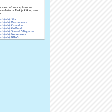
r meer informatie, foto's en
omodaties in Turkije klik op deze
s:
urkije bij Jiba
urkije bij Beachmasters
urkije bij Corendon
urkije bij GoMundo
urkije bij Sunweb Vliegreizen
urkije bij Neckermann
urkije bij KRAS