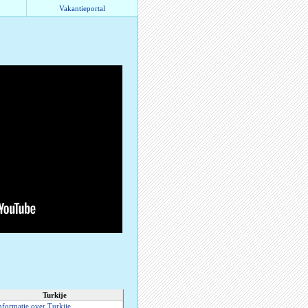
Vakantieportal
Turkije
nformatie over Turkije