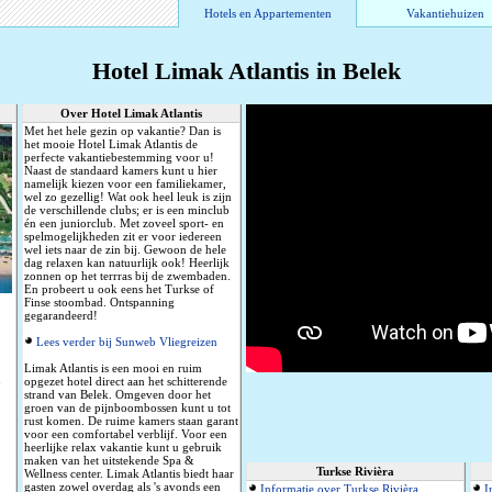
Hotels en Appartementen
Vakantiehuizen
Hotel Limak Atlantis in Belek
Over Hotel Limak Atlantis
Met het hele gezin op vakantie? Dan is
het mooie Hotel Limak Atlantis de
perfecte vakantiebestemming voor u!
Naast de standaard kamers kunt u hier
namelijk kiezen voor een familiekamer,
wel zo gezellig! Wat ook heel leuk is zijn
de verschillende clubs; er is een minclub
én een juniorclub. Met zoveel sport- en
spelmogelijkheden zit er voor iedereen
wel iets naar de zin bij. Gewoon de hele
dag relaxen kan natuurlijk ook! Heerlijk
zonnen op het terrras bij de zwembaden.
En probeert u ook eens het Turkse of
Finse stoombad. Ontspanning
gegarandeerd!
Lees verder bij Sunweb Vliegreizen
Limak Atlantis is een mooi en ruim
n
opgezet hotel direct aan het schitterende
strand van Belek. Omgeven door het
groen van de pijnboombossen kunt u tot
rust komen. De ruime kamers staan garant
voor een comfortabel verblijf. Voor een
heerlijke relax vakantie kunt u gebruik
maken van het uitstekende Spa &
Turkse Rivièra
Wellness center. Limak Atlantis biedt haar
gasten zowel overdag als 's avonds een
Informatie over Turkse Rivièra
I