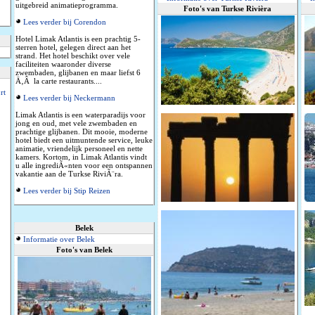
uitgebreid animatieprogramma.
Foto's van Turkse Rivièra
Lees verder bij Corendon
Hotel Limak Atlantis is een prachtig 5-
sterren hotel, gelegen direct aan het
strand. Het hotel beschikt over vele
faciliteiten waaronder diverse
zwembaden, glijbanen en maar liefst 6
Ä‚Â la carte restaurants....
rt
Lees verder bij Neckermann
Limak Atlantis is een waterparadijs voor
jong en oud, met vele zwembaden en
prachtige glijbanen. Dit mooie, moderne
hotel biedt een uitmuntende service, leuke
animatie, vriendelijk personeel en nette
kamers. Kortom, in Limak Atlantis vindt
u alle ingrediÃ«nten voor een ontspannen
vakantie aan de Turkse RiviÃ¨ra.
Lees verder bij Stip Reizen
Belek
Informatie over Belek
Foto's van Belek