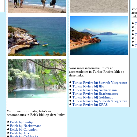
Voo
acc
link
T
T
T
T
T
T
T
Voor meer informatie, foto's en
accomodaties in Turkse Rivièra klik op
deze links:
Turkse Rivièra bij Sunweb Vliegreizen
Turkse Rivièra bij Jiba
Turkse Rivièra bij Neckermann
Turkse Rivièra bij Beachmasters
Turkse Rivièra bij GoMundo
Turkse Rivièra bij Sunweb Vliegreizen
Turkse Rivièra bij KRAS
Voor meer informatie, foto's en
accomodaties in Belek klik op deze links:
Belek bij Suntip
Belek bij Neckermann
Belek bij Corendon
Belek bij Jiba
Belek bij GoMundo