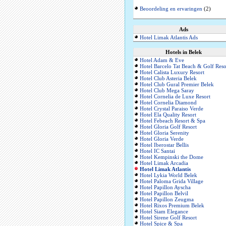
Beoordeling en ervaringen
(2)
Ads
Hotel Limak Atlantis Ads
Hotels in Belek
Hotel Adam & Eve
Hotel Barcelo Tat Beach & Golf Reso
Hotel Calista Luxury Resort
Hotel Club Asteria Belek
Hotel Club Gural Premier Belek
Hotel Club Mega Saray
Hotel Cornelia de Luxe Resort
Hotel Cornelia Diamond
Hotel Crystal Paraiso Verde
Hotel Ela Quality Resort
Hotel Febeach Resort & Spa
Hotel Gloria Golf Resort
Hotel Gloria Serenity
Hotel Gloria Verde
Hotel Iberostar Bellis
Hotel IC Santai
Hotel Kempinski the Dome
Hotel Limak Arcadia
Hotel Limak Atlantis
Hotel Lykia World Belek
Hotel Paloma Grida Village
Hotel Papillon Ayscha
Hotel Papillon Belvil
Hotel Papillon Zeugma
Hotel Rixos Premium Belek
Hotel Siam Elegance
Hotel Sirene Golf Resort
Hotel Spice & Spa